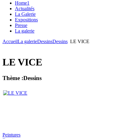
Home1
Actualités
La Galerie
Expositions
Presse
La galerie
Accueil
La galerie
Dessins
Dessins
LE VICE
LE VICE
Thème :Dessins
Peintures