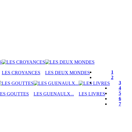
1
LES CROYANCES
LES DEUX MONDES
2
3
4
5
ES GOUTTES
LES GUENAULX...
LES LIVRES
6
7