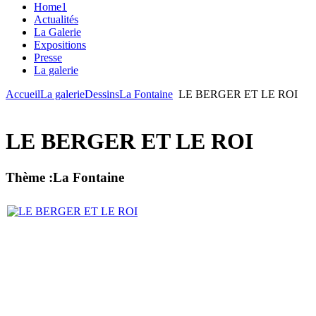
Home1
Actualités
La Galerie
Expositions
Presse
La galerie
Accueil
La galerie
Dessins
La Fontaine
LE BERGER ET LE ROI
LE BERGER ET LE ROI
Thème :La Fontaine