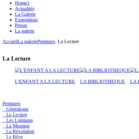
Home1
Actualités
La Galerie
Expositions
Presse
La galerie
Accueil
La galerie
Peintures
La Lecture
La Lecture
L'ENFANT A LA LECTURE
LA BIBLIOTHEQUE
LA
Peintures
Généalogie
La Lecture
Les Lointains
La Musique
La Révolution
Le Rêve