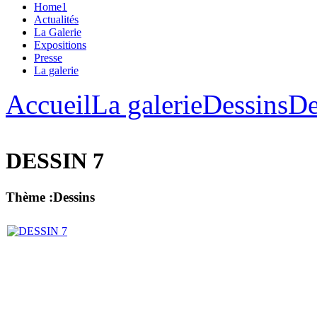
Home1
Actualités
La Galerie
Expositions
Presse
La galerie
Accueil
La galerie
Dessins
De
DESSIN 7
Thème :Dessins