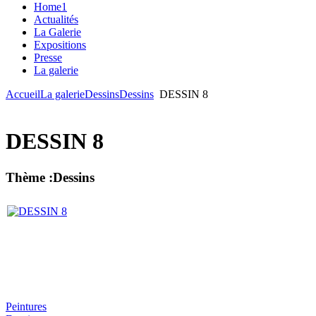
Home1
Actualités
La Galerie
Expositions
Presse
La galerie
Accueil
La galerie
Dessins
Dessins
DESSIN 8
DESSIN 8
Thème :Dessins
Peintures