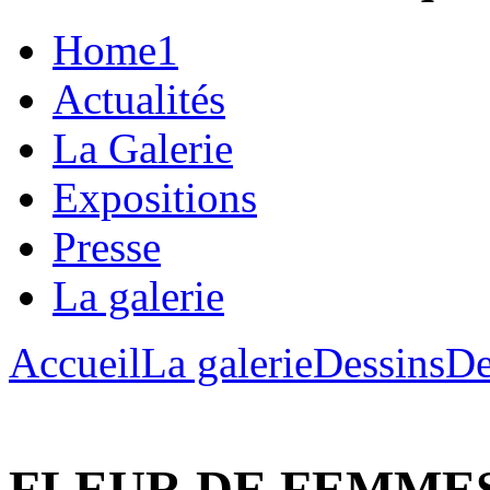
Home1
Actualités
La Galerie
Expositions
Presse
La galerie
Accueil
La galerie
Dessins
De
FLEUR DE FEMME