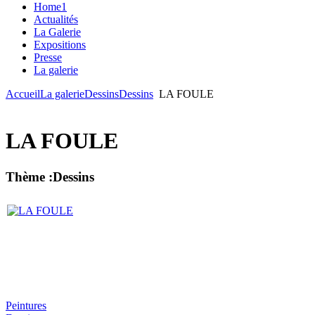
Home1
Actualités
La Galerie
Expositions
Presse
La galerie
Accueil
La galerie
Dessins
Dessins
LA FOULE
LA FOULE
Thème :Dessins
Peintures