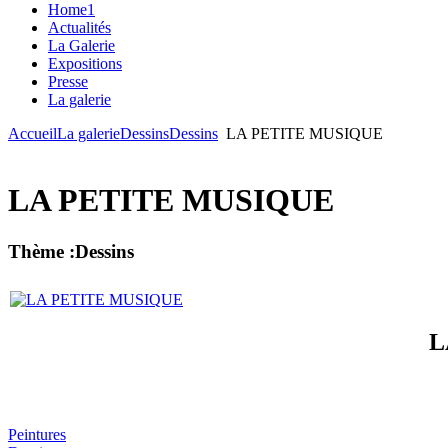
Home1
Actualités
La Galerie
Expositions
Presse
La galerie
Accueil
La galerie
Dessins
Dessins
LA PETITE MUSIQUE
LA PETITE MUSIQUE
Thème :Dessins
L
Peintures