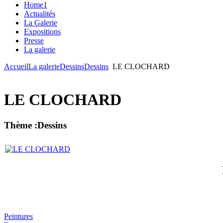
Home1
Actualités
La Galerie
Expositions
Presse
La galerie
Accueil
La galerie
Dessins
Dessins
LE CLOCHARD
LE CLOCHARD
Thème :Dessins
Peintures