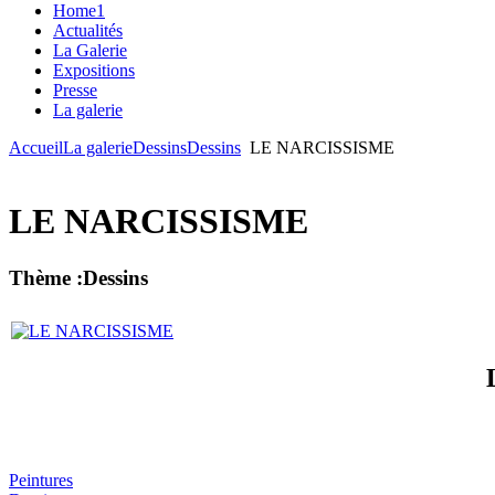
Home1
Actualités
La Galerie
Expositions
Presse
La galerie
Accueil
La galerie
Dessins
Dessins
LE NARCISSISME
LE NARCISSISME
Thème :Dessins
Peintures