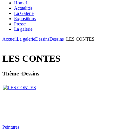
Home1
Actualités
La Galerie
Expositions
Presse
La galerie
Accueil
La galerie
Dessins
Dessins
LES CONTES
LES CONTES
Thème :Dessins
Peintures