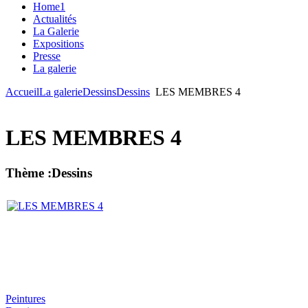
Home1
Actualités
La Galerie
Expositions
Presse
La galerie
Accueil
La galerie
Dessins
Dessins
LES MEMBRES 4
LES MEMBRES 4
Thème :Dessins
Peintures