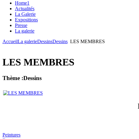
Home1
Actualités
La Galerie
Expositions
Presse
La galerie
Accueil
La galerie
Dessins
Dessins
LES MEMBRES
LES MEMBRES
Thème :Dessins
Peintures