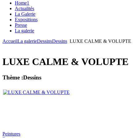
Home1
Actualités
La Galerie
Expositions
Presse
La galerie
Accueil
La galerie
Dessins
Dessins
LUXE CALME & VOLUPTE
LUXE CALME & VOLUPTE
Thème :Dessins
Peintures