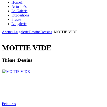
Home1
Actualités
La Galerie
Expositions
Presse
La galerie
Accueil
La galerie
Dessins
Dessins
MOITIE VIDE
MOITIE VIDE
Thème :Dessins
Peintures