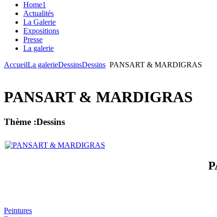
Home1
Actualités
La Galerie
Expositions
Presse
La galerie
Accueil
La galerie
Dessins
Dessins
PANSART & MARDIGRAS
PANSART & MARDIGRAS
Thème :Dessins
P
Peintures