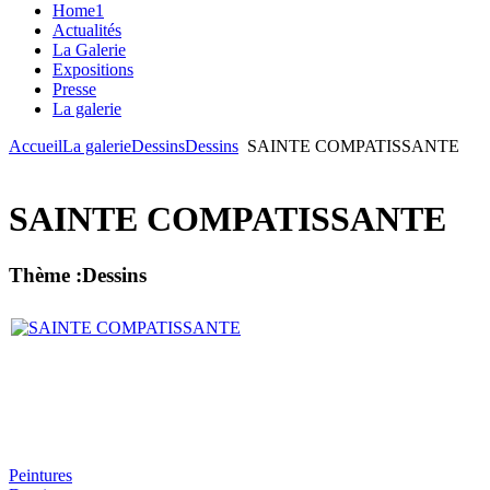
Home1
Actualités
La Galerie
Expositions
Presse
La galerie
Accueil
La galerie
Dessins
Dessins
SAINTE COMPATISSANTE
SAINTE COMPATISSANTE
Thème :Dessins
Peintures