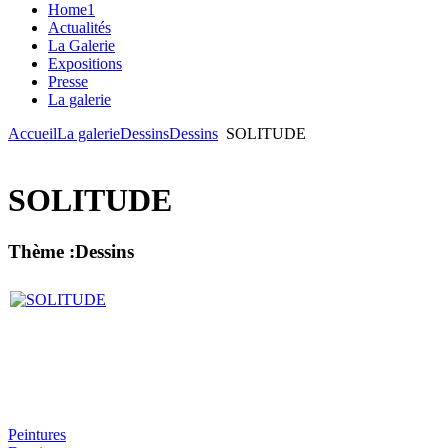
Home1
Actualités
La Galerie
Expositions
Presse
La galerie
Accueil
La galerie
Dessins
Dessins
SOLITUDE
SOLITUDE
Thème :Dessins
Peintures