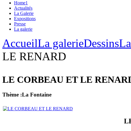
Home1
Actualités
La Galerie
Expositions
Presse
La galerie
Accueil
La galerie
Dessins
La
LE RENARD
LE CORBEAU ET LE RENAR
Thème :La Fontaine
L