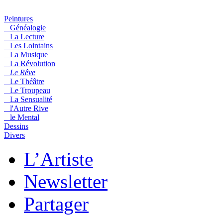
Peintures
Généalogie
La Lecture
Les Lointains
La Musique
La Révolution
Le Rêve
Le Théâtre
Le Troupeau
La Sensualité
l'Autre Rive
le Mental
Dessins
Divers
L’Artiste
Newsletter
Partager