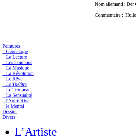
Nom allemand :
Der 
Commentaire :
Huile 
Peintures
Généalogie
La Lecture
Les Lointains
La Musique
La Révolution
Le Rêve
Le Théâtre
Le Troupeau
La Sensualité
l'Autre Rive
le Mental
Dessins
Divers
L’Artiste