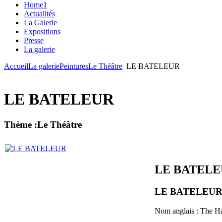
Home1
Actualités
La Galerie
Expositions
Presse
La galerie
Accueil
La galerie
Peintures
Le Théâtre
LE BATELEUR
LE BATELEUR
Thème :Le Théâtre
LE BATEL
LE BATELEU
Nom anglais :
The H