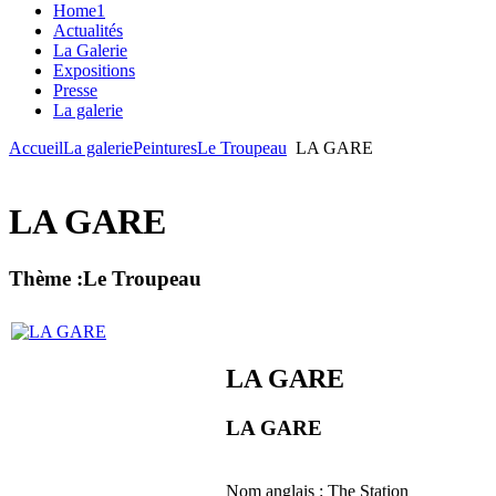
Home1
Actualités
La Galerie
Expositions
Presse
La galerie
Accueil
La galerie
Peintures
Le Troupeau
LA GARE
LA GARE
Thème :Le Troupeau
LA GARE
LA GARE
Nom anglais :
The Station