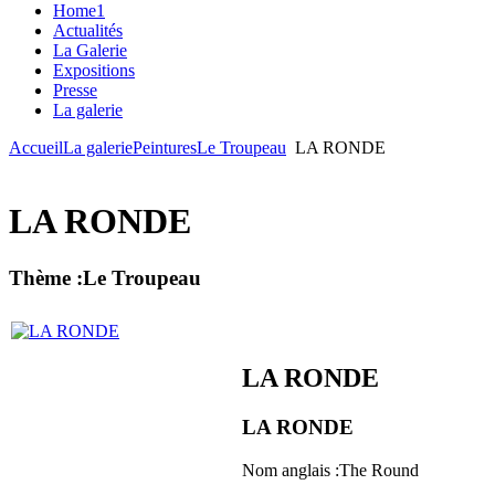
Home1
Actualités
La Galerie
Expositions
Presse
La galerie
Accueil
La galerie
Peintures
Le Troupeau
LA RONDE
LA RONDE
Thème :Le Troupeau
LA RONDE
LA RONDE
Nom anglais :
The Round