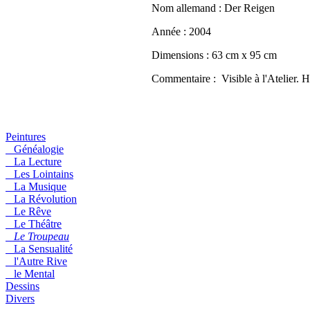
Nom allemand :
Der Reigen
Année :
2004
Dimensions :
63 cm x 95 cm
Commentaire :
Visible à l'Atelier. 
Peintures
Généalogie
La Lecture
Les Lointains
La Musique
La Révolution
Le Rêve
Le Théâtre
Le Troupeau
La Sensualité
l'Autre Rive
le Mental
Dessins
Divers