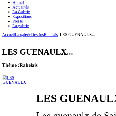
Home1
Actualités
La Galerie
Expositions
Presse
La galerie
Accueil
La galerie
Dessins
Rabelais
LES GUENAULX...
LES GUENAULX...
Thème :Rabelais
LES GUENAULX
Les guenaulx de Sai