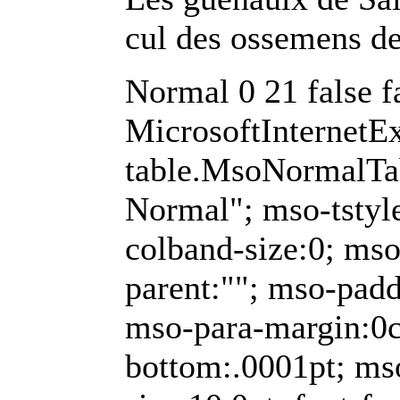
cul des ossemens d
Normal 0 21 false fa
MicrosoftInternetEx
table.MsoNormalTa
Normal"; mso-tstyle
colband-size:0; mso
parent:""; mso-padd
mso-para-margin:0
bottom:.0001pt; ms