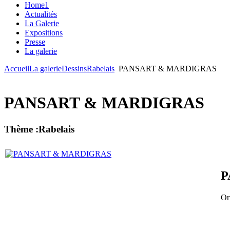
Home1
Actualités
La Galerie
Expositions
Presse
La galerie
Accueil
La galerie
Dessins
Rabelais
PANSART & MARDIGRAS
PANSART & MARDIGRAS
Thème :Rabelais
P
Ori