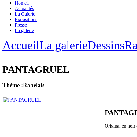
Home1
Actualités
La Galerie
Expositions
Presse
La galerie
Accueil
La galerie
Dessins
Ra
PANTAGRUEL
Thème :Rabelais
PANTAG
Original en noir e